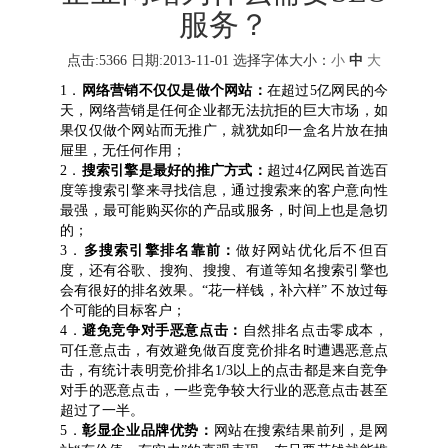
服务？
点击:5366 日期:2013-11-01
选择字体大小：
小
中
大
1．
网络营销不仅仅是做个网站：
在超过
5
亿网民的今
天，网络营销是任何企业都无法抗拒的巨大市场，如
果仅仅做个网站而无推广，就犹如印一盒名片放在抽
屉里，无任何作用；
2．
搜索引擎是最好的推广方式：
超过
4
亿网民首选百
度等搜索引擎来寻找信息，通过搜索来的客户意向性
最强，最可能购买你的产品或服务，时间上也是急切
的；
3．
多搜索引擎排名靠前：
做好网站优化后不但百
度，还有谷歌、搜狗、搜搜、有道等知名搜索引擎也
会有很好的排名效果。“花一样钱，补六样” 不放过每
个可能的目标客户；
4．
避免竞争对手恶意点击：
自然排名点击零成本，
可任意点击，有效避免做百度竞价排名时遭遇恶意点
击，有统计表明竞价排名
1/3
以上的点击都是来自竞争
对手的恶意点击，一些竞争较大行业的恶意点击甚至
超过了一半。
5．
彰显企业品牌优势：
网站在搜索结果前列，是网