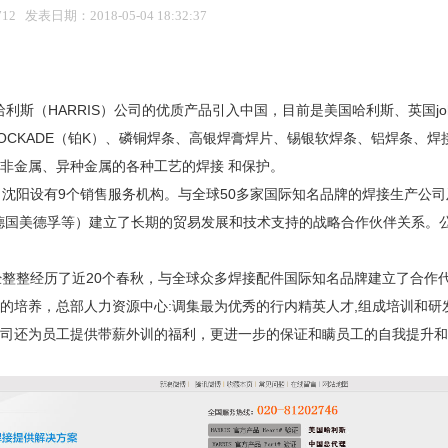
2 发表日期：2018-05-04 18:32:37
斯（HARRIS）公司的优质产品引入中国，目前是美国哈利斯、英国john
营有BLOCKADE（铂K）、磷铜焊条、高银焊膏焊片、锡银软焊条、铝焊条、
非金属、异种金属的各种工艺的焊接 和保护。
阳设有9个销售服务机构。与全球50多家国际知名品牌的焊接生产公司
德国美德孚等）建立了长期的贸易发展和技术支持的战略合作伙伴关系。
整整经历了近20个春秋，与全球众多焊接配件国际知名品牌建立了合作
的培养，总部人力资源中心:调集最为优秀的行内精英人才,组成培训和研发
司还为员工提供带薪外训的福利，更进一步的保证和瞒员工的自我提升和