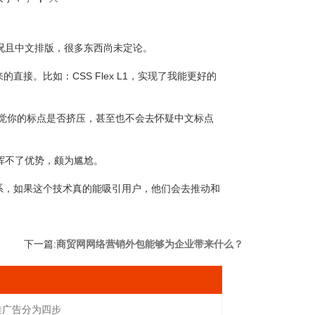
动。况且中文排版，很多东西尚未定论。
接。比如：CSS Flex L1，实现了我能更好的
察觉你的标点是否挤压，甚至也不会去怀疑中文标点
发挥不了优势，颇为尴尬。
系，如果这个技术真的能吸引用户，他们会去推动和
下一篇:
商贸网网络营销外包能够为企业带来什么？
推广告分为四步