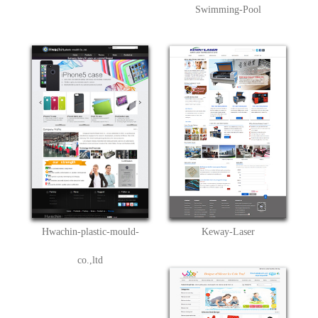
Swimming-Pool
Hwachin-plastic-mould-
Keway-Laser
co.,ltd